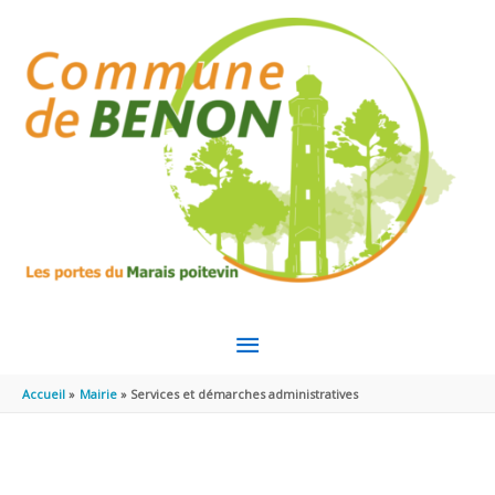
Aller au contenu
Aller au pied de page
MENU
PRINCIPAL
Accueil
Mairie
Services et démarches administratives