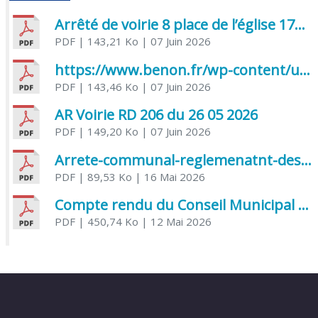
Arrêté de voirie 8 place de l’église 17170 Benon
PDF
| 143,21 Ko
| 07 Juin 2026
https://www.benon.fr/wp-content/uploads/2026/06/AR-Voirie-Chemin-de-Lafond-du-26-05-2026.pdf
PDF
| 143,46 Ko
| 07 Juin 2026
AR Voirie RD 206 du 26 05 2026
PDF
| 149,20 Ko
| 07 Juin 2026
Arrete-communal-reglemenatnt-des-bruits-de-voisinage-et-des-activites-bruyantes
PDF
| 89,53 Ko
| 16 Mai 2026
Compte rendu du Conseil Municipal du 06 mai 2026
PDF
| 450,74 Ko
| 12 Mai 2026