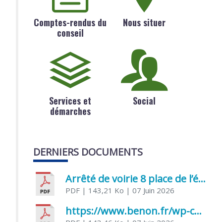
Comptes-rendus du
Nous situer
conseil
Services et
Social
démarches
DERNIERS DOCUMENTS
Arrêté de voirie 8 place de l’église 17170 Benon
PDF
| 143,21 Ko
| 07 Juin 2026
https://www.benon.fr/wp-content/uploads/2026/06/AR-Voirie-Chemin-de-Lafond-du-26-05-2026.pdf