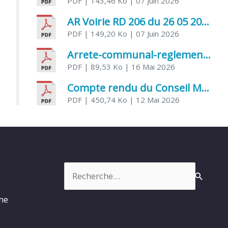
PDF
| 143,46 Ko
| 07 Juin 2026
AR Voirie RD 206 du 26 05 2026
PDF
| 149,20 Ko
| 07 Juin 2026
Arrete-communal-reglemenatnt-des-bruits-de-voisinage-et-des-activites-bruyantes
PDF
| 89,53 Ko
| 16 Mai 2026
Compte rendu du Conseil Municipal du 06 mai 2026
PDF
| 450,74 Ko
| 12 Mai 2026
Rechercher :
rme