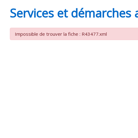
MINUTES
Services et démarches 
Impossible de trouver la fiche : R43477.xml