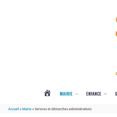
Aller au contenu
Aller au pied de page
MAIRIE
ENFANCE
S
DERNIÈRES
Accueil
Mairie
Services et démarches administratives