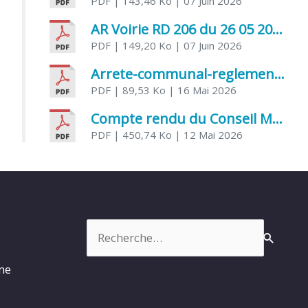
PDF
| 143,46 Ko
| 07 Juin 2026
AR Voirie RD 206 du 26 05 2026
PDF
| 149,20 Ko
| 07 Juin 2026
Arrete-communal-reglemenatnt-des-bruits-de-voisinage-et-des-activites-bruyantes
PDF
| 89,53 Ko
| 16 Mai 2026
Compte rendu du Conseil Municipal du 06 mai 2026
PDF
| 450,74 Ko
| 12 Mai 2026
Rechercher :
rme