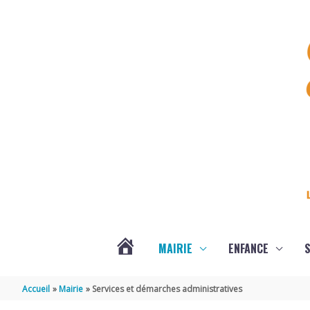
Aller au contenu
Aller au pied de page
MAIRIE
ENFANCE
S
DERNIÈRES
Accueil
Mairie
Services et démarches administratives