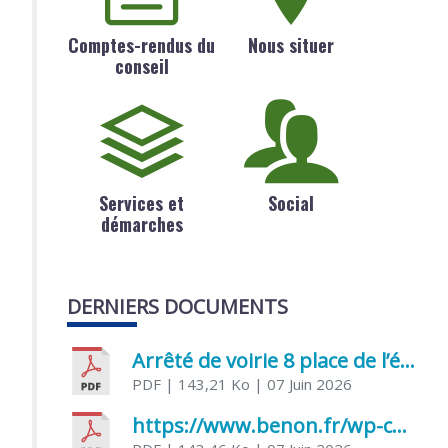
Comptes-rendus du
Nous situer
conseil
Services et
Social
démarches
DERNIERS DOCUMENTS
Arrêté de voirie 8 place de l’église 17170 Benon
PDF
| 143,21 Ko
| 07 Juin 2026
https://www.benon.fr/wp-content/uploads/2026/06/AR-Voirie-Chemin-de-Lafond-du-26-05-2026.pdf