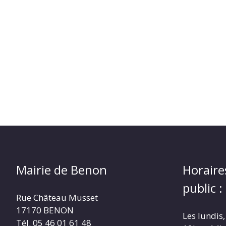
Mairie de Benon
Horaire
public :
Rue Château Musset
17170 BENON
Les lundis,
Tél. 05 46 01 61 48