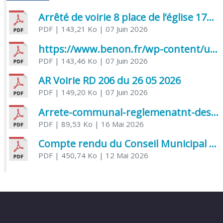
Arrêté de voirie 8 place de l’église 17170 Benon
PDF
| 143,21 Ko
| 07 Juin 2026
https://www.benon.fr/wp-content/uploads/2026/06/AR-Voirie-Chemin-de-Lafond-du-26-05-2026.pdf
PDF
| 143,46 Ko
| 07 Juin 2026
AR Voirie RD 206 du 26 05 2026
PDF
| 149,20 Ko
| 07 Juin 2026
Arrete-communal-reglemenatnt-des-bruits-de-voisinage-et-des-activites-bruyantes
PDF
| 89,53 Ko
| 16 Mai 2026
Compte rendu du Conseil Municipal du 06 mai 2026
PDF
| 450,74 Ko
| 12 Mai 2026