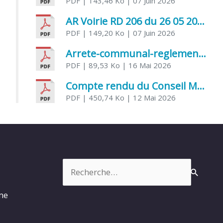
PDF
| 143,46 Ko
| 07 Juin 2026
AR Voirie RD 206 du 26 05 2026
PDF
| 149,20 Ko
| 07 Juin 2026
Arrete-communal-reglemenatnt-des-bruits-de-voisinage-et-des-activites-bruyantes
PDF
| 89,53 Ko
| 16 Mai 2026
Compte rendu du Conseil Municipal du 06 mai 2026
PDF
| 450,74 Ko
| 12 Mai 2026
Rechercher :
rme