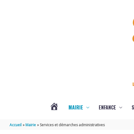
Aller au contenu
Aller au pied de page
MAIRIE
ENFANCE
S
DERNIÈRES
Accueil
Mairie
Services et démarches administratives