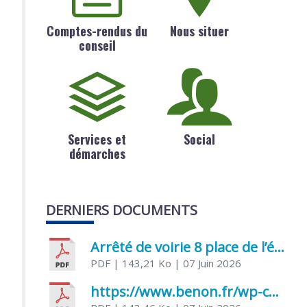
Comptes-rendus du
Nous situer
conseil
Services et
Social
démarches
DERNIERS DOCUMENTS
Arrêté de voirie 8 place de l’église 17170 Benon
PDF
| 143,21 Ko
| 07 Juin 2026
https://www.benon.fr/wp-content/uploads/2026/06/AR-Voirie-Chemin-de-Lafond-du-26-05-2026.pdf