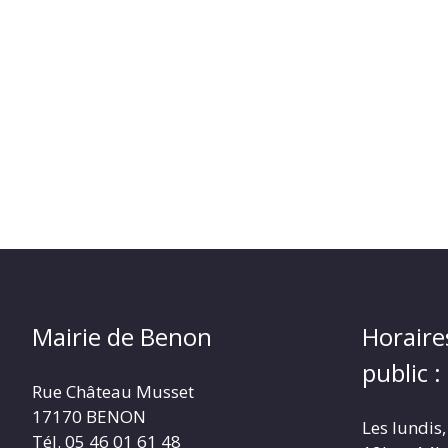
Mairie de Benon
Horaire
public :
Rue Château Musset
17170 BENON
Les lundis,
Tél. 05 46 01 61 48