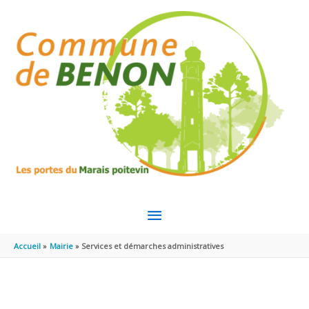
Aller au contenu
Aller au pied de page
MENU
PRINCIPAL
Accueil
Mairie
Services et démarches administratives