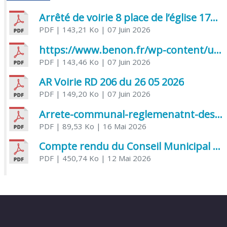
Arrêté de voirie 8 place de l’église 17170 Benon
PDF
| 143,21 Ko
| 07 Juin 2026
https://www.benon.fr/wp-content/uploads/2026/06/AR-Voirie-Chemin-de-Lafond-du-26-05-2026.pdf
PDF
| 143,46 Ko
| 07 Juin 2026
AR Voirie RD 206 du 26 05 2026
PDF
| 149,20 Ko
| 07 Juin 2026
Arrete-communal-reglemenatnt-des-bruits-de-voisinage-et-des-activites-bruyantes
PDF
| 89,53 Ko
| 16 Mai 2026
Compte rendu du Conseil Municipal du 06 mai 2026
PDF
| 450,74 Ko
| 12 Mai 2026