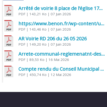
Arrêté de voirie 8 place de l’église 17170 Benon
PDF
| 143,21 Ko
| 07 Juin 2026
https://www.benon.fr/wp-content/uploads/2026/06/AR-Voirie-Chemin-de-Lafond-du-26-05-2026.pdf
PDF
| 143,46 Ko
| 07 Juin 2026
AR Voirie RD 206 du 26 05 2026
PDF
| 149,20 Ko
| 07 Juin 2026
Arrete-communal-reglemenatnt-des-bruits-de-voisinage-et-des-activites-bruyantes
PDF
| 89,53 Ko
| 16 Mai 2026
Compte rendu du Conseil Municipal du 06 mai 2026
PDF
| 450,74 Ko
| 12 Mai 2026