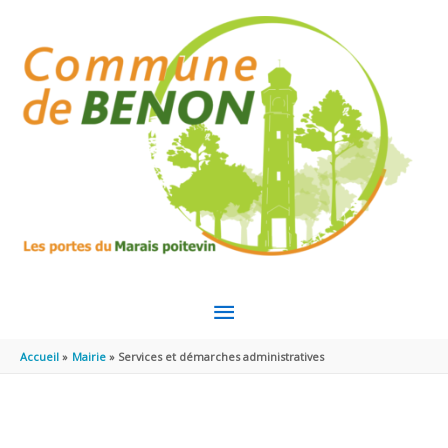
Aller au contenu
Aller au pied de page
MENU
PRINCIPAL
Accueil
Mairie
Services et démarches administratives