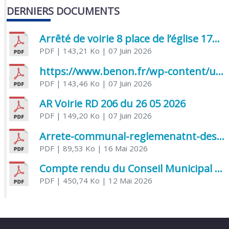
DERNIERS DOCUMENTS
Arrêté de voirie 8 place de l’église 17170 Benon
PDF
| 143,21 Ko
| 07 Juin 2026
https://www.benon.fr/wp-content/uploads/2026/06/AR-Voirie-Chemin-de-Lafond-du-26-05-2026.pdf
PDF
| 143,46 Ko
| 07 Juin 2026
AR Voirie RD 206 du 26 05 2026
PDF
| 149,20 Ko
| 07 Juin 2026
Arrete-communal-reglemenatnt-des-bruits-de-voisinage-et-des-activites-bruyantes
PDF
| 89,53 Ko
| 16 Mai 2026
Compte rendu du Conseil Municipal du 06 mai 2026
PDF
| 450,74 Ko
| 12 Mai 2026