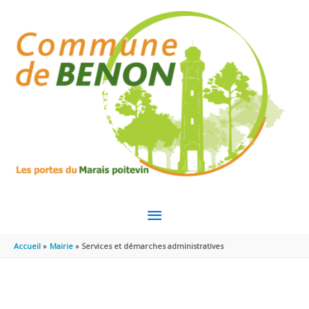
Aller au contenu
Aller au pied de page
MENU
PRINCIPAL
Accueil
Mairie
Services et démarches administratives